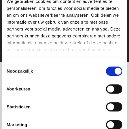
We gebruiken cookies om content en advertenties te
flexibiliteit en gemak bij het
personaliseren, om functies voor social media te bieden
en om ons websiteverkeer te analyseren. Ook delen we
bekappen van vee?
informatie over uw gebruik van onze site met onze
partners voor social media, adverteren en analyse. Deze
partners kunnen deze gegevens combineren met andere
Stuur ons een e-mail
Bel: +31 615186724
informatie die u aan ze heeft verstrekt of die ze hebben
verzameld op basis van uw gebruik van hun services.
Toestemmingsselectie
Noodzakelijk
Schaf jouw box bij ons aan
Als
leverancier van klauwbekapboxen
helpen we je graag
Voorkeuren
om de ideale mobiele box te kopen. Bij ons vind je een
ruime keuze aan hoogwaardige bekapboxen die flexibel en
Statistieken
duurzaam zijn. Neem gerust
contact met ons
op om jouw
wensen te bespreken. Samen zorgen we ervoor dat je
beschikt over een box die volledig aansluit bij jouw eisen en
Marketing