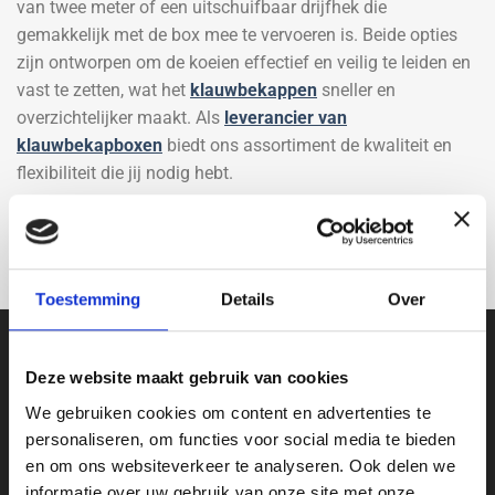
van twee meter of een uitschuifbaar drijfhek die
gemakkelijk met de box mee te vervoeren is. Beide opties
zijn ontworpen om de koeien effectief en veilig te leiden en
vast te zetten, wat het
klauwbekappen
sneller en
overzichtelijker maakt. Als
leverancier van
klauwbekapboxen
biedt ons assortiment de kwaliteit en
flexibiliteit die jij nodig hebt.
Toestemming
Details
Over
Neem contact met ons op voor
Deze website maakt gebruik van cookies
prijzen
We gebruiken cookies om content en advertenties te
personaliseren, om functies voor social media te bieden
en om ons websiteverkeer te analyseren. Ook delen we
informatie over uw gebruik van onze site met onze